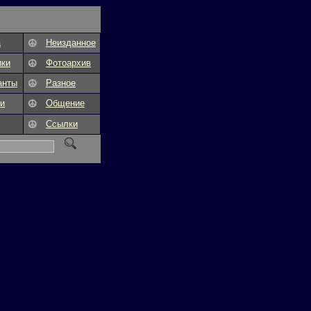
а
Неизданное
ики
Фотоархив
анты
Разное
и
Общение
Ссылки