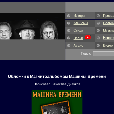
История
Пресс
Альбомы
Сольн
Стихи
Музык
Новост
Песни
Аудио
Видео
Поиск:
Обложки к Магнитоальбомам Машины Времени
Нарисовал Вячеслав Дьячков