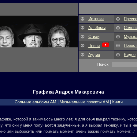
История
Пресс
Альбомы
Сольн
Стихи
Музык
Новост
Песни
Аудио
Видео
Поиск:
Графика Андрея Макаревича
Сольные альбомы AM
|
Музыкальные проекты AM
|
Книги
рафике, которой я занимаюсь много лет, я для себя выбрал технику, кот
у, что они у меня получаются замученные, а я выбрал технику, и ты в н
жно или выбросить или поймать момент, очень важно поймать момент..."