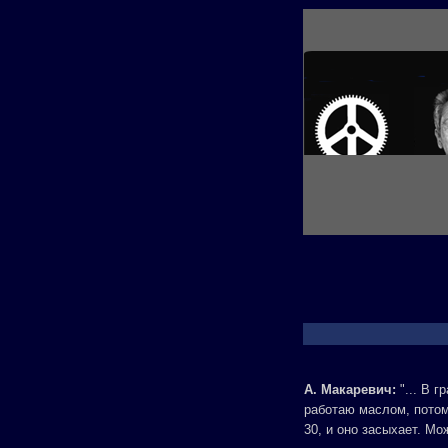
А. Макаревич:
"... В г
работаю маслом, потом
30, и оно засыхает. Мо