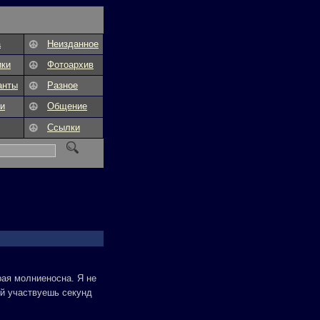
а
Неизданное
ики
Фотоархив
анты
Разное
и
Общение
Ссылки
орая молниеносна. Я не
ей участвуешь секунд