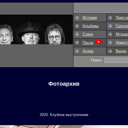
История
Пресс
Альбомы
Сольн
Стихи
Музык
Новост
Песни
Аудио
Видео
Поиск:
Фотоархив
2020. Клубное выступление