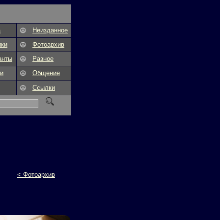
а
Неизданное
ики
Фотоархив
анты
Разное
и
Общение
Ссылки
< Фотоархив