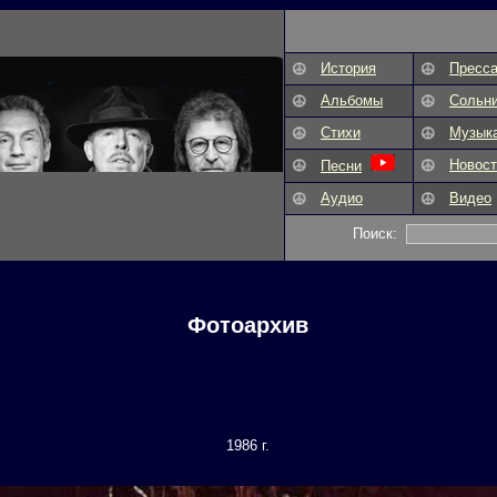
История
Пресс
Альбомы
Сольн
Стихи
Музык
Новост
Песни
Аудио
Видео
Поиск:
Фотоархив
1986 г.