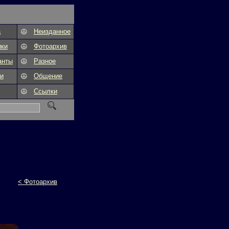
а
Неизданное
ики
Фотоархив
анты
Разное
и
Общение
Ссылки
< Фотоархив