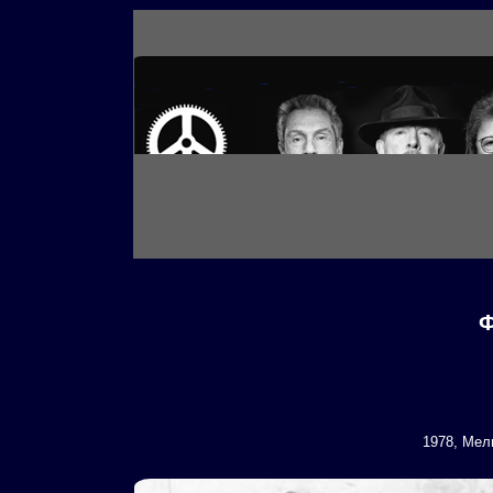
Ф
1978, Мел